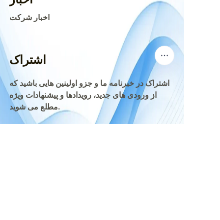
اخبار شرکت
اشتراک
اشتراک در خبرنامه ما و جزو اولینین هایی باشید که
از ورودی های جدید، رویدادها و پیشنهادات ویژه
مطلع می شوید.
FA
ایمیل
ارسال
حق نسخه برداری @ 2022، NetEase Zhuyou (و شرکای
وابسته به آن). تمام حقوق محفوظ است.