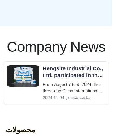
هنگسایت بسیاری از افتخارات را
دریافت کرد
Company News
Hengsite Industrial Co.,
Ltd. participated in the
بیشتر بدانید
China International
From August 7 to 9, 2024, the
Coatings Show
three-day China International
Coatings Expo slowly came to an
ساخته شده در 2024.11.04
end, and the exhibition Hengst
Industrial Co., Ltd. returned with
a full load. Not only showed the
latest epoxy curing agent
محصولات
products and technologies, but