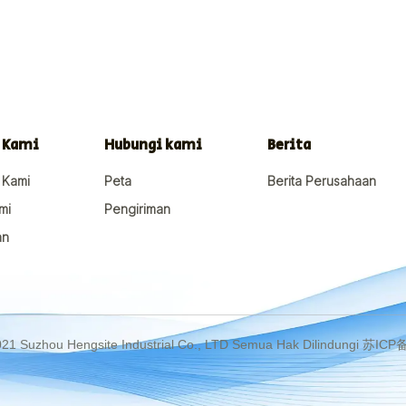
 Kami
Hubungi kami
Berita
 Kami
Peta
Berita Perusahaan
ami
Pengiriman
an
021 Suzhou Hengsite Industrial Co., LTD Semua Hak Dilindungi 苏I